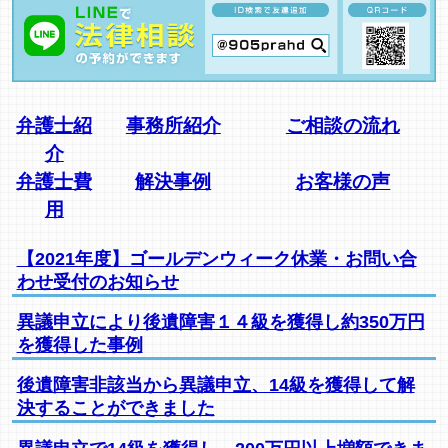
弁護士紹
事務所紹介
ご相談の流れ
介
弁護士費
解決事例
お客様の声
用
【2021年度】ゴールデンウィーク休業・お問い合
わせ受付のお知らせ
異議申立により後遺障害１４級を獲得し約350万円
を獲得した事例
後遺障害非該当から異議申立、14級を獲得して解
決することができました