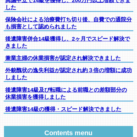
異議申立で14級を獲得し、200万円以上増額できま
した
保険会社による治療費打ち切り後、自費での通院分
も損害として認められました
後遺障害併合14級獲得し、2ヶ月でスピード解決で
きました
兼業主婦の休業損害が認定され解決できました
外貌醜状の逸失利益が認定され約３倍の増額に成功
しました
後遺障害14級及び転職による前職との差額部分の
休業損害を獲得しました
後遺障害14級の獲得・スピード解決できました
Contents menu