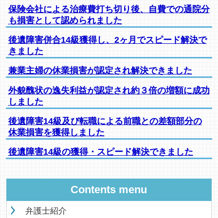
保険会社による治療費打ち切り後、自費での通院分
も損害として認められました
後遺障害併合14級獲得し、2ヶ月でスピード解決で
きました
兼業主婦の休業損害が認定され解決できました
外貌醜状の逸失利益が認定され約３倍の増額に成功
しました
後遺障害14級及び転職による前職との差額部分の
休業損害を獲得しました
後遺障害14級の獲得・スピード解決できました
Contents menu
弁護士紹介