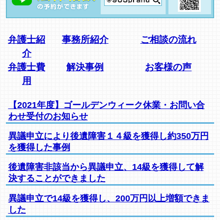
弁護士紹
事務所紹介
ご相談の流れ
介
弁護士費
解決事例
お客様の声
用
【2021年度】ゴールデンウィーク休業・お問い合
わせ受付のお知らせ
異議申立により後遺障害１４級を獲得し約350万円
を獲得した事例
後遺障害非該当から異議申立、14級を獲得して解
決することができました
異議申立で14級を獲得し、200万円以上増額できま
した