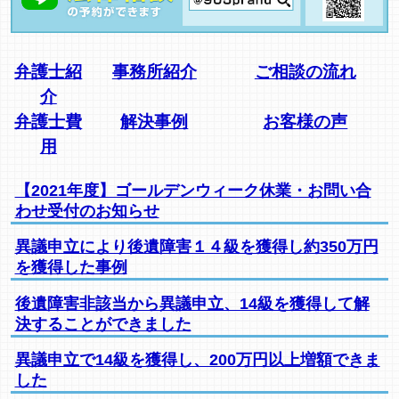
弁護士紹
事務所紹介
ご相談の流れ
介
弁護士費
解決事例
お客様の声
用
【2021年度】ゴールデンウィーク休業・お問い合
わせ受付のお知らせ
異議申立により後遺障害１４級を獲得し約350万円
を獲得した事例
後遺障害非該当から異議申立、14級を獲得して解
決することができました
異議申立で14級を獲得し、200万円以上増額できま
した