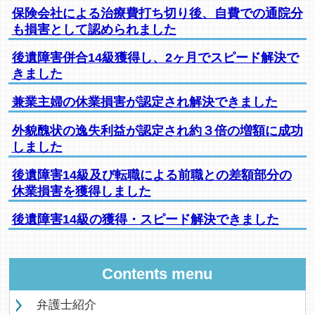
保険会社による治療費打ち切り後、自費での通院分
も損害として認められました
後遺障害併合14級獲得し、2ヶ月でスピード解決で
きました
兼業主婦の休業損害が認定され解決できました
外貌醜状の逸失利益が認定され約３倍の増額に成功
しました
後遺障害14級及び転職による前職との差額部分の
休業損害を獲得しました
後遺障害14級の獲得・スピード解決できました
Contents menu
弁護士紹介