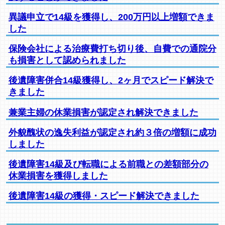
異議申立で14級を獲得し、200万円以上増額できま
した
保険会社による治療費打ち切り後、自費での通院分
も損害として認められました
後遺障害併合14級獲得し、2ヶ月でスピード解決で
きました
兼業主婦の休業損害が認定され解決できました
外貌醜状の逸失利益が認定され約３倍の増額に成功
しました
後遺障害14級及び転職による前職との差額部分の
休業損害を獲得しました
後遺障害14級の獲得・スピード解決できました