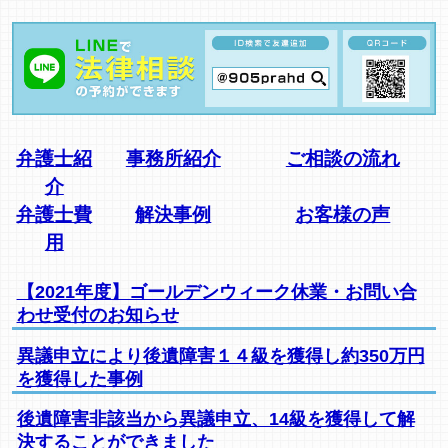
弁護士紹
事務所紹介
ご相談の流れ
介
弁護士費
解決事例
お客様の声
用
【2021年度】ゴールデンウィーク休業・お問い合
わせ受付のお知らせ
異議申立により後遺障害１４級を獲得し約350万円
を獲得した事例
後遺障害非該当から異議申立、14級を獲得して解
決することができました