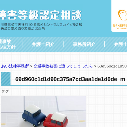
通事故
弁護士紹介
事務所紹介
弁護
処理方針
あい法律事務所
>
交通事故被害に遭ってしまったら
>
69d960c1d1d9
69d960c1d1d90c375a7cd3aa1de1d0de_m
タグ：