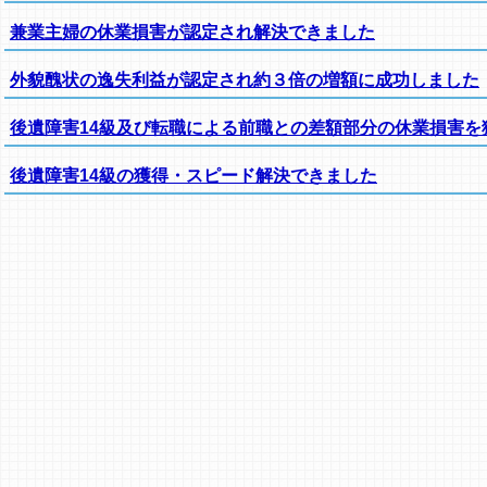
兼業主婦の休業損害が認定され解決できました
外貌醜状の逸失利益が認定され約３倍の増額に成功しました
後遺障害14級及び転職による前職との差額部分の休業損害を
後遺障害14級の獲得・スピード解決できました