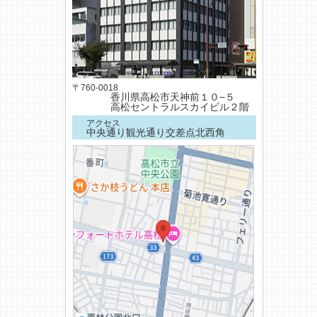
〒760-0018
香川県高松市天神前１０−５
高松セントラルスカイビル２階
アクセス
中央通り観光通り交差点北西角