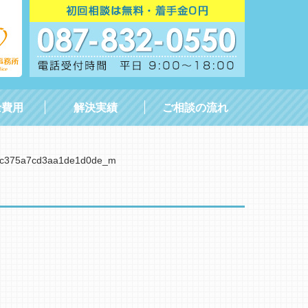
士費用
解決実績
ご相談の流れ
0c375a7cd3aa1de1d0de_m