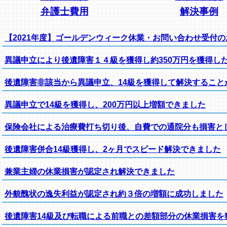
弁護士費用
解決事例
【2021年度】ゴールデンウィーク休業・お問い合わせ受付
異議申立により後遺障害１４級を獲得し約350万円を獲得し
後遺障害非該当から異議申立、14級を獲得して解決すること
異議申立で14級を獲得し、200万円以上増額できました
保険会社による治療費打ち切り後、自費での通院分も損害と
後遺障害併合14級獲得し、2ヶ月でスピード解決できました
兼業主婦の休業損害が認定され解決できました
外貌醜状の逸失利益が認定され約３倍の増額に成功しました
後遺障害14級及び転職による前職との差額部分の休業損害を