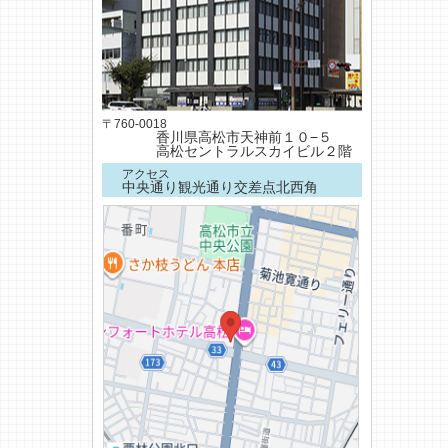
〒760-0018
香川県高松市天神前１０−５
高松セントラルスカイビル２階
アクセス
中央通り観光通り交差点北西角