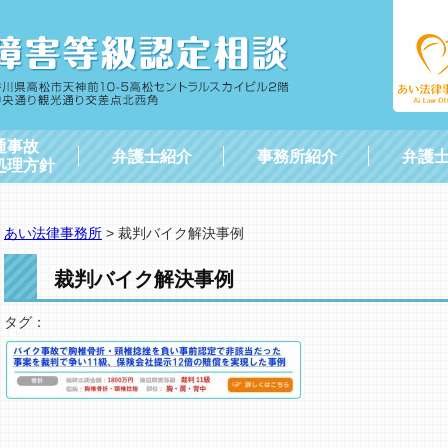
通事故
弁護士紹介
事務所紹介
弁護
処理方針
あい法律事務所
>
裁判バイク解決事例
裁判バイク解決事例
タグ：