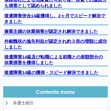
保険会社による治療費打ち切り後、自費での通院分
も損害として認められました
後遺障害併合14級獲得し、2ヶ月でスピード解決で
きました
兼業主婦の休業損害が認定され解決できました
外貌醜状の逸失利益が認定され約３倍の増額に成功
しました
後遺障害14級及び転職による前職との差額部分の
休業損害を獲得しました
後遺障害14級の獲得・スピード解決できました
Contents menu
弁護士紹介