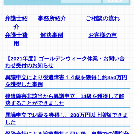
弁護士紹
事務所紹介
ご相談の流れ
介
弁護士費
解決事例
お客様の声
用
【2021年度】ゴールデンウィーク休業・お問い合
わせ受付のお知らせ
異議申立により後遺障害１４級を獲得し約350万円
を獲得した事例
後遺障害非該当から異議申立、14級を獲得して解
決することができました
異議申立で14級を獲得し、200万円以上増額できま
した