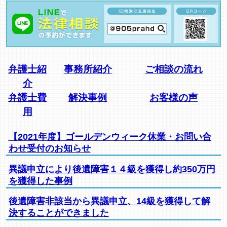
弁護士紹
事務所紹介
ご相談の流れ
介
弁護士費
解決事例
お客様の声
用
【2021年度】ゴールデンウィーク休業・お問い合
わせ受付のお知らせ
異議申立により後遺障害１４級を獲得し約350万円
を獲得した事例
後遺障害非該当から異議申立、14級を獲得して解
決することができました