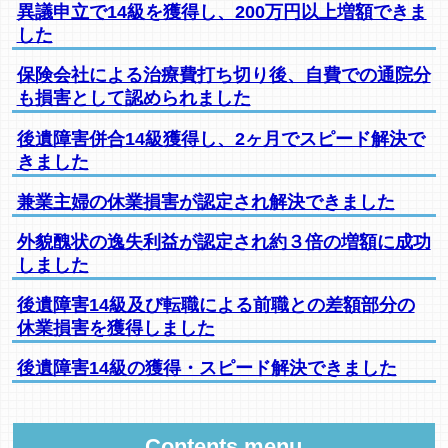
異議申立で14級を獲得し、200万円以上増額できま
した
保険会社による治療費打ち切り後、自費での通院分
も損害として認められました
後遺障害併合14級獲得し、2ヶ月でスピード解決で
きました
兼業主婦の休業損害が認定され解決できました
外貌醜状の逸失利益が認定され約３倍の増額に成功
しました
後遺障害14級及び転職による前職との差額部分の
休業損害を獲得しました
後遺障害14級の獲得・スピード解決できました
Contents menu