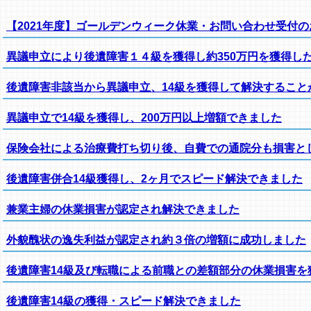
【2021年度】ゴールデンウィーク休業・お問い合わせ受付
異議申立により後遺障害１４級を獲得し約350万円を獲得し
後遺障害非該当から異議申立、14級を獲得して解決すること
異議申立で14級を獲得し、200万円以上増額できました
保険会社による治療費打ち切り後、自費での通院分も損害と
後遺障害併合14級獲得し、2ヶ月でスピード解決できました
兼業主婦の休業損害が認定され解決できました
外貌醜状の逸失利益が認定され約３倍の増額に成功しました
後遺障害14級及び転職による前職との差額部分の休業損害を
後遺障害14級の獲得・スピード解決できました