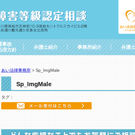
通事故
弁護士紹介
事務所紹介
弁護
処理方針
あい法律事務所
>
Sp_ImgMale
Sp_ImgMale
タグ：