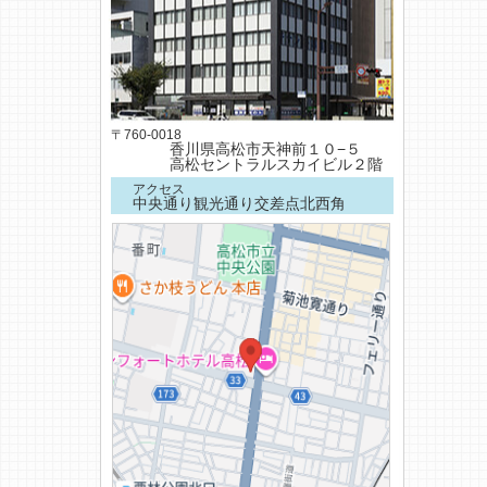
〒760-0018
香川県高松市天神前１０−５
高松セントラルスカイビル２階
アクセス
中央通り観光通り交差点北西角