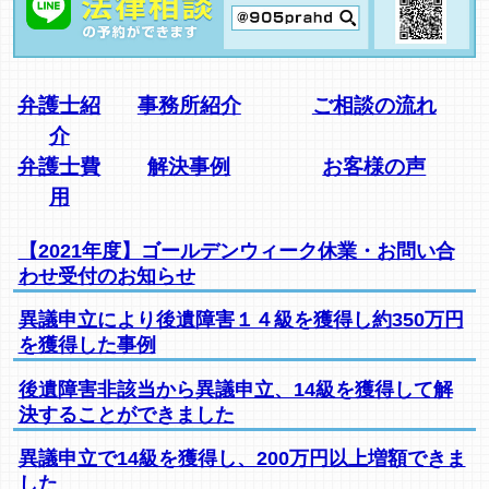
弁護士紹
事務所紹介
ご相談の流れ
介
弁護士費
解決事例
お客様の声
用
【2021年度】ゴールデンウィーク休業・お問い合
わせ受付のお知らせ
異議申立により後遺障害１４級を獲得し約350万円
を獲得した事例
後遺障害非該当から異議申立、14級を獲得して解
決することができました
異議申立で14級を獲得し、200万円以上増額できま
した