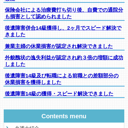
保険会社による治療費打ち切り後、自費での通院分
も損害として認められました
後遺障害併合14級獲得し、2ヶ月でスピード解決で
きました
兼業主婦の休業損害が認定され解決できました
外貌醜状の逸失利益が認定され約３倍の増額に成功
しました
後遺障害14級及び転職による前職との差額部分の
休業損害を獲得しました
後遺障害14級の獲得・スピード解決できました
Contents menu