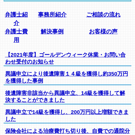
弁護士紹
事務所紹介
ご相談の流れ
介
弁護士費
解決事例
お客様の声
用
【2021年度】ゴールデンウィーク休業・お問い合
わせ受付のお知らせ
異議申立により後遺障害１４級を獲得し約350万円
を獲得した事例
後遺障害非該当から異議申立、14級を獲得して解
決することができました
異議申立で14級を獲得し、200万円以上増額できま
した
保険会社による治療費打ち切り後、自費での通院分