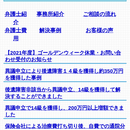
弁護士紹
事務所紹介
ご相談の流れ
介
弁護士費
解決事例
お客様の声
用
【2021年度】ゴールデンウィーク休業・お問い合
わせ受付のお知らせ
異議申立により後遺障害１４級を獲得し約350万円
を獲得した事例
後遺障害非該当から異議申立、14級を獲得して解
決することができました
異議申立で14級を獲得し、200万円以上増額できま
した
保険会社による治療費打ち切り後、自費での通院分